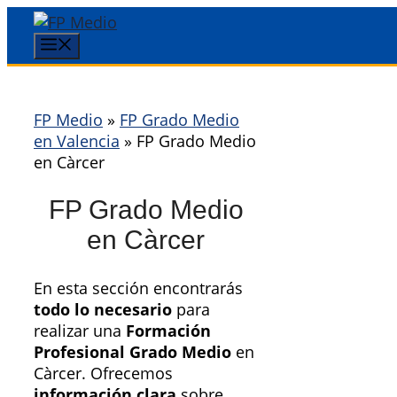
Saltar
al
Menú
contenido
FP Medio
»
FP Grado Medio
en Valencia
»
FP Grado Medio
en Càrcer
FP Grado Medio
en Càrcer
En esta sección encontrarás
todo lo necesario
para
realizar una
Formación
Profesional Grado Medio
en
Càrcer. Ofrecemos
información clara
sobre