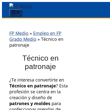
Saltar
al
Menú
contenido
FP Medio
»
Empleo en FP
Grado Medio
»
Técnico en
patronaje
Técnico en
patronaje
¿Te interesa convertirte en
Técnico en patronaje
? Esta
profesión se centra en la
creación y diseño de
patrones y moldes
para
confeccionar prendas de