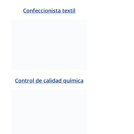
Controlador de calidad
alimentaria
Cuidador en instituciones
sociales
Decorador cerámico
Diseñador gráfico básico