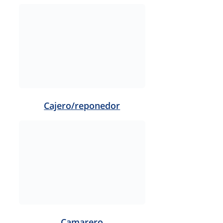
Carpintero
Chapista o pintor de
vehículos
Cocinero