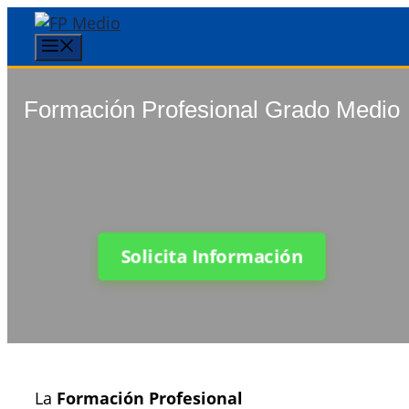
Saltar
al
Menú
contenido
Formación Profesional Grado Medio
Solicita Información
La
Formación Profesional