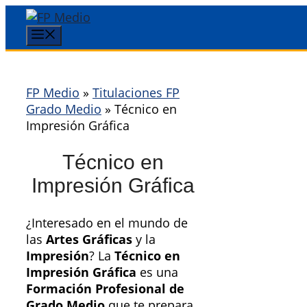
Saltar
al
Menú
contenido
FP Medio
»
Titulaciones FP
Grado Medio
»
Técnico en
Impresión Gráfica
Técnico en
Impresión Gráfica
¿Interesado en el mundo de
las
Artes Gráficas
y la
Impresión
? La
Técnico en
Impresión Gráfica
es una
Formación Profesional de
Grado Medio
que te prepara