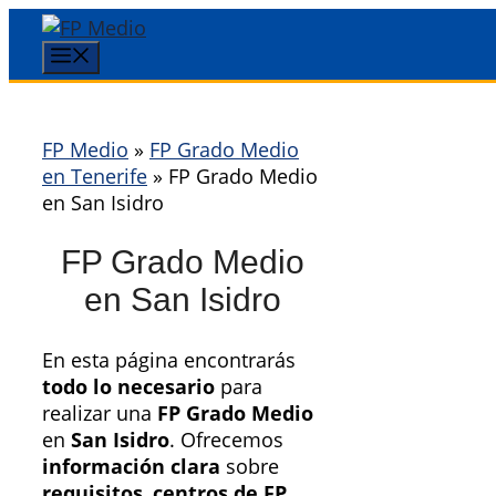
Saltar
al
Menú
contenido
FP Medio
»
FP Grado Medio
en Tenerife
»
FP Grado Medio
en San Isidro
FP Grado Medio
en San Isidro
En esta página encontrarás
todo lo necesario
para
realizar una
FP Grado Medio
en
San Isidro
. Ofrecemos
información clara
sobre
requisitos
,
centros de FP