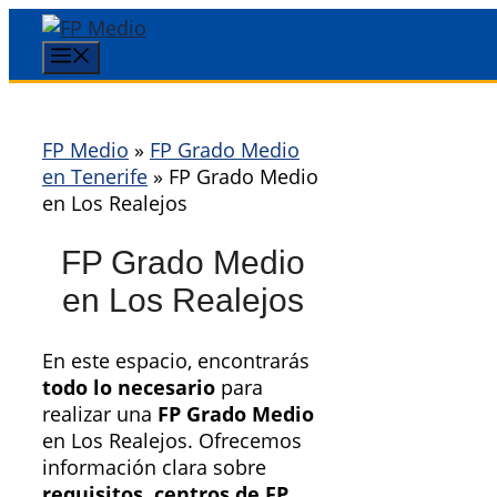
Saltar
al
Menú
contenido
FP Medio
»
FP Grado Medio
en Tenerife
»
FP Grado Medio
en Los Realejos
FP Grado Medio
en Los Realejos
En este espacio, encontrarás
todo lo necesario
para
realizar una
FP Grado Medio
en Los Realejos. Ofrecemos
información clara sobre
requisitos, centros de FP