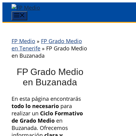
Saltar
al
Menú
contenido
FP Medio
»
FP Grado Medio
en Tenerife
»
FP Grado Medio
en Buzanada
FP Grado Medio
en Buzanada
En esta página encontrarás
todo lo necesario
para
realizar un
Ciclo Formativo
de Grado Medio
en
Buzanada. Ofrecemos
información
clara y