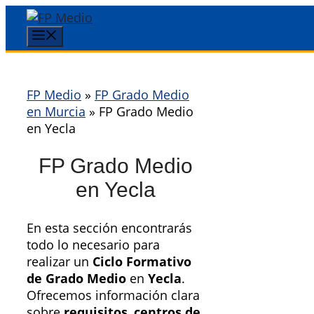
Saltar
al
Menú
contenido
FP Medio
»
FP Grado Medio
en Murcia
»
FP Grado Medio
en Yecla
FP Grado Medio
en Yecla
En esta sección encontrarás
todo lo necesario para
realizar un
Ciclo Formativo
de Grado Medio
en
Yecla
.
Ofrecemos información clara
sobre
requisitos
,
centros de