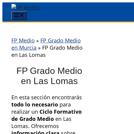
Saltar
al
Menú
contenido
FP Medio
»
FP Grado Medio
en Murcia
»
FP Grado Medio
en Las Lomas
FP Grado Medio
en Las Lomas
En esta sección encontrarás
todo lo necesario
para
realizar un
Ciclo Formativo
de Grado Medio
en Las
Lomas. Ofrecemos
información clara
sobre