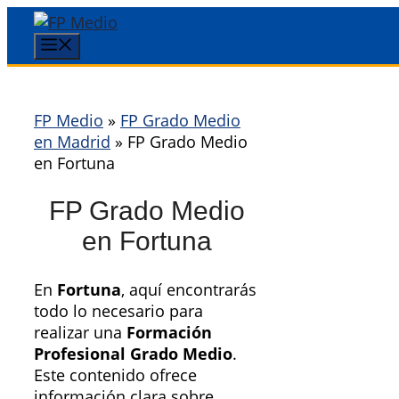
Saltar
al
Menú
contenido
FP Medio
»
FP Grado Medio
en Madrid
»
FP Grado Medio
en Fortuna
FP Grado Medio
en Fortuna
En
Fortuna
, aquí encontrarás
todo lo necesario para
realizar una
Formación
Profesional Grado Medio
.
Este contenido ofrece
información clara sobre