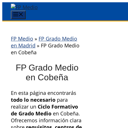
Saltar
al
Menú
contenido
FP Medio
»
FP Grado Medio
en Madrid
»
FP Grado Medio
en Cobeña
FP Grado Medio
en Cobeña
En esta página encontrarás
todo lo necesario
para
realizar un
Ciclo Formativo
de Grado Medio
en Cobeña.
Ofrecemos información clara
sobre
requisitos, centros de