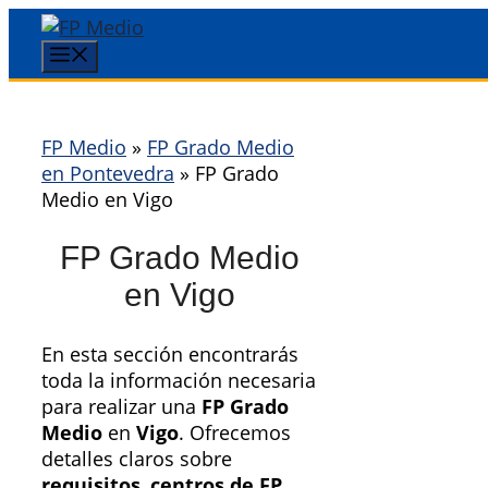
Saltar
al
Menú
contenido
FP Medio
»
FP Grado Medio
en Pontevedra
»
FP Grado
Medio en Vigo
FP Grado Medio
en Vigo
En esta sección encontrarás
toda la información necesaria
para realizar una
FP Grado
Medio
en
Vigo
. Ofrecemos
detalles claros sobre
requisitos
,
centros de FP