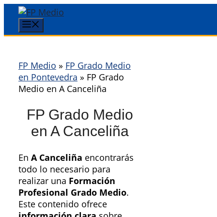
Saltar
al
Menú
contenido
FP Medio
»
FP Grado Medio
en Pontevedra
»
FP Grado
Medio en A Canceliña
FP Grado Medio
en A Canceliña
En
A Canceliña
encontrarás
todo lo necesario para
realizar una
Formación
Profesional Grado Medio
.
Este contenido ofrece
información clara
sobre