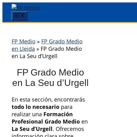
Saltar
al
Menú
contenido
FP Medio
»
FP Grado Medio
en Lleida
»
FP Grado Medio
en La Seu d’Urgell
FP Grado Medio
en La Seu d’Urgell
En esta sección, encontrarás
todo lo necesario
para
realizar una
Formación
Profesional Grado Medio
en
La Seu d’Urgell
. Ofrecemos
información clara sobre