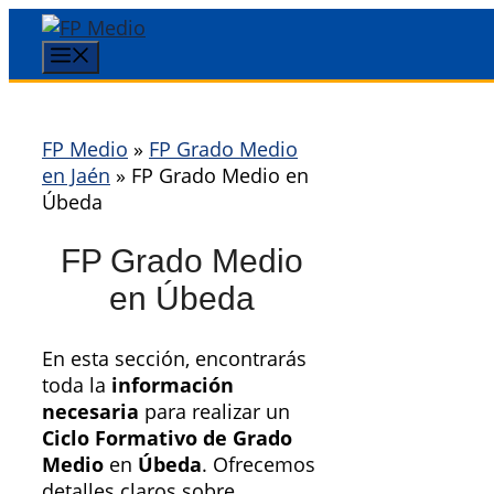
Saltar
al
Menú
contenido
FP Medio
»
FP Grado Medio
en Jaén
»
FP Grado Medio en
Úbeda
FP Grado Medio
en Úbeda
En esta sección, encontrarás
toda la
información
necesaria
para realizar un
Ciclo Formativo de Grado
Medio
en
Úbeda
. Ofrecemos
detalles claros sobre