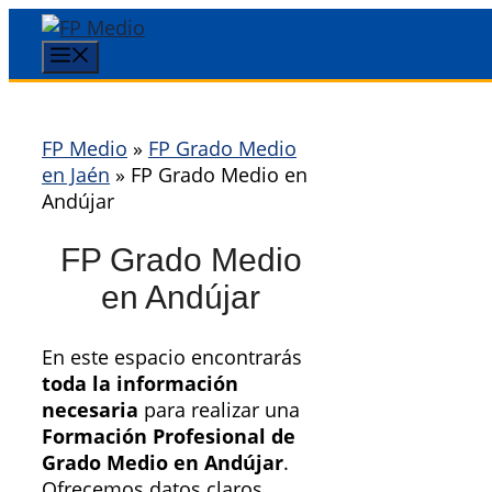
Saltar
al
Menú
contenido
FP Medio
»
FP Grado Medio
en Jaén
»
FP Grado Medio en
Andújar
FP Grado Medio
en Andújar
En este espacio encontrarás
toda la información
necesaria
para realizar una
Formación Profesional de
Grado Medio en Andújar
.
Ofrecemos datos claros