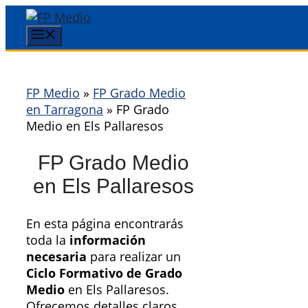
Saltar
al
Menú
contenido
FP Medio
»
FP Grado Medio
en Tarragona
»
FP Grado
Medio en Els Pallaresos
FP Grado Medio
en Els Pallaresos
En esta página encontrarás
toda la
información
necesaria
para realizar un
Ciclo Formativo de Grado
Medio
en Els Pallaresos.
Ofrecemos detalles claros