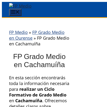
Saltar
al
Menú
contenido
FP Medio
»
FP Grado Medio
en Ourense
»
FP Grado Medio
en Cachamuíña
FP Grado Medio
en Cachamuíña
En esta sección encontrarás
toda la información necesaria
para
realizar un Ciclo
Formativo de Grado Medio
en
Cachamuíña
. Ofrecemos
detalles claros sobre