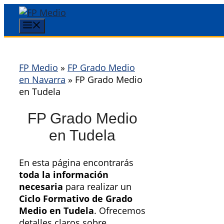
Saltar
al
Menú
contenido
FP Medio
»
FP Grado Medio
en Navarra
»
FP Grado Medio
en Tudela
FP Grado Medio
en Tudela
En esta página encontrarás
toda la información
necesaria
para realizar un
Ciclo Formativo de Grado
Medio en Tudela
. Ofrecemos
detalles claros sobre