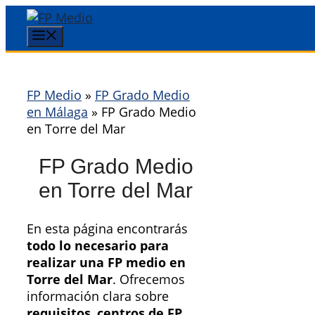
Saltar
al
Menú
contenido
FP Medio
»
FP Grado Medio
en Málaga
»
FP Grado Medio
en Torre del Mar
FP Grado Medio
en Torre del Mar
En esta página encontrarás
todo lo necesario para
realizar una FP medio en
Torre del Mar
. Ofrecemos
información clara sobre
requisitos
,
centros de FP