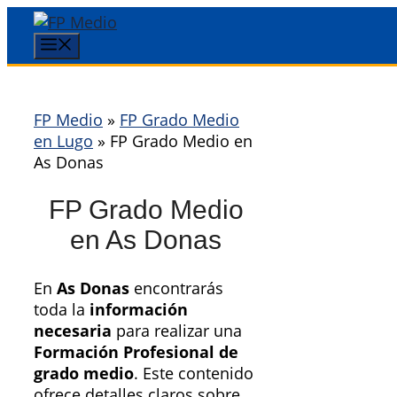
Saltar
al
Menú
contenido
FP Medio
»
FP Grado Medio
en Lugo
»
FP Grado Medio en
As Donas
FP Grado Medio
en As Donas
En
As Donas
encontrarás
toda la
información
necesaria
para realizar una
Formación Profesional de
grado medio
. Este contenido
ofrece detalles claros sobre